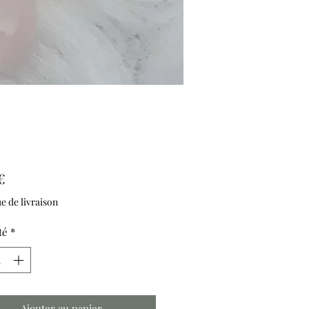
Prix
€
ue de livraison
té
*
Ajouter au panier