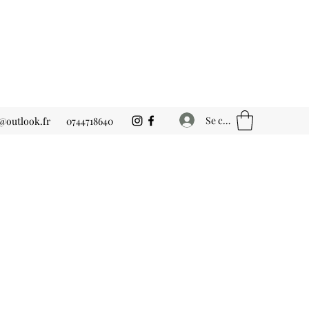
Se connecter
outlook.fr
0744718640