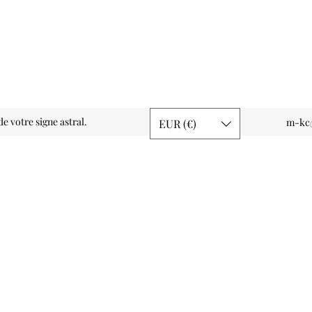
de votre signe astral.
m-kc@
EUR (€)